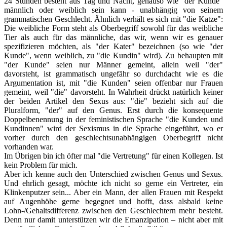
24 Stunden besteht aus Tag und Nacht, genauso wie "der Kunde"
männlich oder weiblich sein kann - unabhängig von seinem
grammatischen Geschlecht. Ähnlich verhält es sich mit "die Katze":
Die weibliche Form steht als Oberbegriff sowohl für das weibliche
Tier als auch für das männliche, das wir, wenn wir es genauer
spezifizieren möchten, als "der Kater" bezeichnen (so wie "der
Kunde", wenn weiblich, zu "die Kundin" wird). Zu behaupten mit
"der Kunde" seien nur Männer gemeint, allein weil "der"
davorsteht, ist grammatisch ungefähr so durchdacht wie es die
Argumentation ist, mit "die Kunden" seien offenbar nur Frauen
gemeint, weil "die" davorsteht. In Wahrheit drückt natürlich keiner
der beiden Artikel den Sexus aus: "die" bezieht sich auf die
Pluralform, "der" auf den Genus. Erst durch die konsequente
Doppelbenennung in der feministischen Sprache "die Kunden und
Kundinnen" wird der Sexismus in die Sprache eingeführt, wo er
vorher durch den geschlechtsunabhängigen Oberbegriff nicht
vorhanden war.
Im Übrigen bin ich öfter mal "die Vertretung" für einen Kollegen. Ist
kein Problem für mich.
Aber ich kenne auch den Unterschied zwischen Genus und Sexus.
Und ehrlich gesagt, möchte ich nicht so gerne ein Vertreter, ein
Klinkenputzer sein... Aber ein Mann, der allen Frauen mit Respekt
auf Augenhöhe gerne begegnet und hofft, dass alsbald keine
Lohn-/Gehaltsdifferenz zwischen den Geschlechtern mehr besteht.
Denn nur damit unterstützen wir die Emanzipation – nicht aber mit