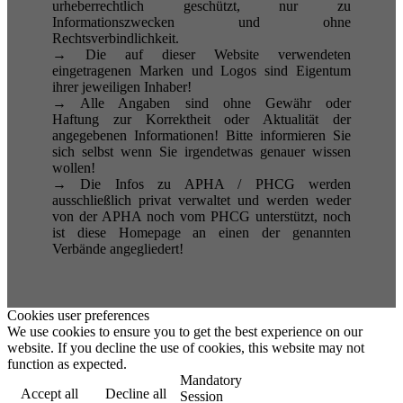
urheberrechtlich geschützt, nur zu
Informationszwecken und ohne
Rechtsverbindlichkeit.
→ Die auf dieser Website verwendeten
eingetragenen Marken und Logos sind Eigentum
ihrer jeweiligen Inhaber!
→ Alle Angaben sind ohne Gewähr oder
Haftung zur Korrektheit oder Aktualität der
angegebenen Informationen! Bitte informieren Sie
sich selbst wenn Sie irgendetwas genauer wissen
wollen!
→ Die Infos zu APHA / PHCG werden
ausschließlich privat verwaltet und werden weder
von der APHA noch vom PHCG unterstützt, noch
ist diese Homepage an einen der genannten
Verbände angegliedert!
Cookies user preferences
We use cookies to ensure you to get the best experience on our
website. If you decline the use of cookies, this website may not
function as expected.
Mandatory
Accept all
Decline all
Session