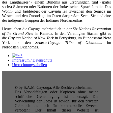
des Langhauses"), einem Bündnis aus ursprünglich fünf (später
sechs) Stämmen oder Nationen der Irokesischen Sprachfamilie. Das
Wohn- und Jagdgebiet der Cayuga lag zwischen den Seneca im
Westen und den Onondaga im Osten dar großen Seen. Sie sind eine
der indigenen Gruppen der Indianer Nordamerikas.
Heute leben die Cayuga mehrheitlich in der
Six Nations Reservation
of the Grand River
in Kanada. In den Vereinigten Staaten gibt es
die
Cayuga Nation of New York
in Perrysburg im Bundesstaat New
York und den
Seneca-Cayuga Tribe of Oklahoma
im
Nordosten Oklahomas.
Impressum / Datenschutz
Umrechnungstabellen
© by S.A.M. Cayouga. Alle Rechte vorbehalten.
Das Vervielfältigen oder Kopieren ohne meine
schriftliche Genehmigung ist untersagt. Die
Verwendung der Fotos ist sowohl für den privaten
Gebrauch als auch für kommerzielle Zwecke
verboten! Der Inhalt dieser Website ist