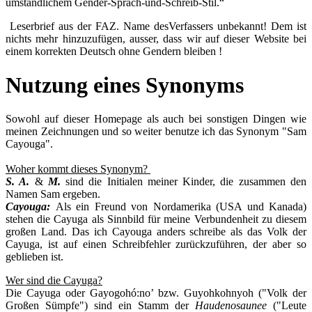
umständlichem Gender-Sprach-und-Schreib-Stil.“
Leserbrief aus der FAZ. Name desVerfassers unbekannt! Dem ist
nichts mehr hinzuzufügen, ausser, dass wir auf dieser Website bei
einem korrekten Deutsch ohne Gendern bleiben !
Nutzung eines Synonyms
Sowohl auf dieser Homepage als auch bei sonstigen Dingen wie
meinen Zeichnungen und so weiter benutze ich das Synonym "Sam
Cayouga".
Woher kommt dieses Synonym?
S. A.
&
M.
sind die Initialen meiner Kinder, die zusammen den
Namen Sam ergeben.
Cayouga:
Als ein Freund von Nordamerika (USA und Kanada)
stehen die Cayuga als Sinnbild für meine Verbundenheit zu diesem
großen Land. Das ich Cayouga anders schreibe als das Volk der
Cayuga, ist auf einen Schreibfehler zurückzuführen, der aber so
geblieben ist.
Wer sind die Cayuga?
Die Cayuga oder Gayogohó:no’ bzw. Guyohkohnyoh ("Volk der
Großen Sümpfe") sind ein Stamm der
Haudenosaunee
("Leute