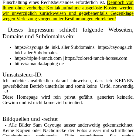
Einschaltung eines Rechtsbeistandes erforderlich ist.
Dennoch von
Ihnen ohne vorherige Kontaktaufnahme ausgelöste Kosten werden
wir unverzüglich zurückweisen und gegebenenfalls Gegenklage
wegen Verletzung vorgenannter Bestimmungen einreichen
!
Dieses Impressum schließt folgende Webseiten,
Domains und Subdomains ein:
https://cayouga.de inkl. aller Subdomains | https://cayouga.ch
inkl. aller Subdomains
https://triple-f-ranch.com | https://colored-ranch-horses.com
https://amanda-tapping.de
Umsatzsteuer-ID:
Ich möchte ausdrücklich darauf hinweisen, dass ich KEINEN
gewerblichen Betrieb unterhalte und somit keine UstId. notwendig
ist!
Diese Homepage wird rein privat geführt, generiert keinerlei
Gewinn und ist nicht komerziell orientiert.
Bildquellen und -rechte:
- Alle Bilder Sam Cayouga ausser anderweitig gekennzeichnet.
Keine Kopien oder Nachdrucke der Fotos ausser mit schriftlicher
Genehmigung meinerseits. Bitte respektieren Sie meine