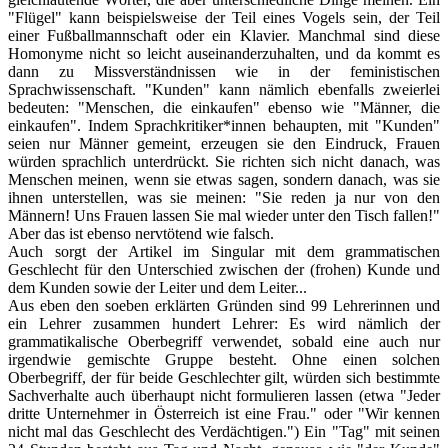
"Flügel" kann beispielsweise der Teil eines Vogels sein, der Teil
einer Fußballmannschaft oder ein Klavier. Manchmal sind diese
Homonyme nicht so leicht auseinanderzuhalten, und da kommt es
dann zu Missverständnissen wie in der feministischen
Sprachwissenschaft. "Kunden" kann nämlich ebenfalls zweierlei
bedeuten: "Menschen, die einkaufen" ebenso wie "Männer, die
einkaufen". Indem Sprachkritiker*innen behaupten, mit "Kunden"
seien nur Männer gemeint, erzeugen sie den Eindruck, Frauen
würden sprachlich unterdrückt. Sie richten sich nicht danach, was
Menschen meinen, wenn sie etwas sagen, sondern danach, was sie
ihnen unterstellen, was sie meinen: "Sie reden ja nur von den
Männern! Uns Frauen lassen Sie mal wieder unter den Tisch fallen!"
Aber das ist ebenso nervtötend wie falsch.
Auch sorgt der Artikel im Singular mit dem grammatischen
Geschlecht für den Unterschied zwischen der (frohen) Kunde und
dem Kunden sowie der Leiter und dem Leiter...
Aus eben den soeben erklärten Gründen sind 99 Lehrerinnen und
ein Lehrer zusammen hundert Lehrer: Es wird nämlich der
grammatikalische Oberbegriff verwendet, sobald eine auch nur
irgendwie gemischte Gruppe besteht. Ohne einen solchen
Oberbegriff, der für beide Geschlechter gilt, würden sich bestimmte
Sachverhalte auch überhaupt nicht formulieren lassen (etwa "Jeder
dritte Unternehmer in Österreich ist eine Frau." oder "Wir kennen
nicht mal das Geschlecht des Verdächtigen.") Ein "Tag" mit seinen