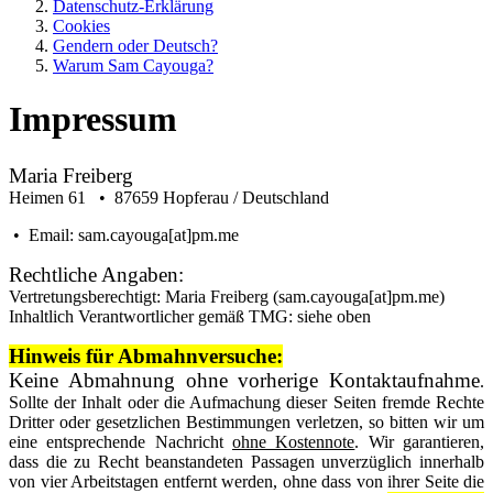
Datenschutz-Erklärung
Cookies
Gendern oder Deutsch?
Warum Sam Cayouga?
Impressum
Maria Freiberg
Heimen 61 • 87659 Hopferau / Deutschland
• Email: sam.cayouga[at]pm.me
Rechtliche Angaben:
Vertretungsberechtigt: Maria Freiberg (sam.
cayouga[at]pm.me
)
Inhaltlich Verantwortlicher gemäß TMG: siehe oben
Hinweis für Abmahnversuche:
Keine Abmahnung ohne vorherige Kontaktaufnahme
.
Sollte der Inhalt oder die Aufmachung dieser Seiten fremde Rechte
Dritter oder gesetzlichen Bestimmungen verletzen, so bitten wir um
eine entsprechende Nachricht
ohne Kostennote
. Wir garantieren,
dass die zu Recht beanstandeten Passagen unverzüglich innerhalb
von vier Arbeitstagen entfernt werden, ohne dass von ihrer Seite die