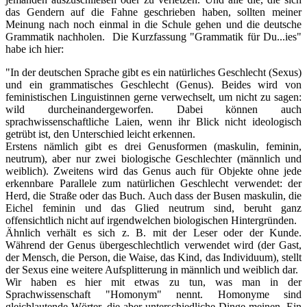
das Gendern auf die Fahne geschrieben haben, sollten meiner
Meinung nach noch einmal in die Schule gehen und die deutsche
Grammatik nachholen. Die Kurzfassung "Grammatik für Du...ies"
habe ich hier:
"In der deutschen Sprache gibt es ein natürliches Geschlecht (Sexus)
und ein grammatisches Geschlecht (Genus). Beides wird von
feministischen Linguistinnen gerne verwechselt, um nicht zu sagen:
wild durcheinandergeworfen. Dabei können auch
sprachwissenschaftliche Laien, wenn ihr Blick nicht ideologisch
getrübt ist, den Unterschied leicht erkennen.
Erstens nämlich gibt es drei Genusformen (maskulin, feminin,
neutrum), aber nur zwei biologische Geschlechter (männlich und
weiblich). Zweitens wird das Genus auch für Objekte ohne jede
erkennbare Parallele zum natürlichen Geschlecht verwendet: der
Herd, die Straße oder das Buch. Auch dass der Busen maskulin, die
Eichel feminin und das Glied neutrum sind, beruht ganz
offensichtlich nicht auf irgendwelchen biologischen Hintergründen.
Ähnlich verhält es sich z. B. mit der Leser oder der Kunde.
Während der Genus übergeschlechtlich verwendet wird (der Gast,
der Mensch, die Person, die Waise, das Kind, das Individuum), stellt
der Sexus eine weitere Aufsplitterung in männlich und weiblich dar.
Wir haben es hier mit etwas zu tun, was man in der
Sprachwissenschaft "Homonym" nennt. Homonyme sind
gleichlautende Wörter, die aber unterschiedliche Dinge meinen. Ein